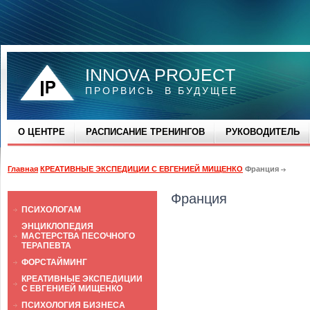
INNOVA PROJECT
ПРОРВИСЬ В БУДУЩЕЕ
О ЦЕНТРЕ
РАСПИСАНИЕ ТРЕНИНГОВ
РУКОВОДИТЕЛЬ
Главная
КРЕАТИВНЫЕ ЭКСПЕДИЦИИ С ЕВГЕНИЕЙ МИЩЕНКО
Франция
Франция
ПСИХОЛОГАМ
ЭНЦИКЛОПЕДИЯ
МАСТЕРСТВА ПЕСОЧНОГО
ТЕРАПЕВТА
ФОРСТАЙМИНГ
КРЕАТИВНЫЕ ЭКСПЕДИЦИИ
С ЕВГЕНИЕЙ МИЩЕНКО
ПСИХОЛОГИЯ БИЗНЕСА