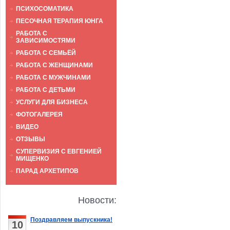
ПСИХОСОМАТИКА
ПЕСОЧНАЯ ТЕРАПИЯ ЮНГА
РАБОТА С
ЗАВИСИМОСТЯМИ
РАБОТА С СЕМЬЁЙ
РАБОТА С ЖЕНЩИНАМИ
РАБОТА С МУЖЧИНАМИ
РАБОТА С ДЕТЬМИ
УСЛУГИ ДЛЯ БИЗНЕСА
ФОТОГАЛЕРЕЯ
ВИДЕО
ОТЗЫВЫ
СУПЕРВИЗИЯ С ЕВГЕНИЕЙ
МИЩЕНКО
ПАРАД АРХЕТИПОВ
Новости:
Поздравляем выпускника!
10