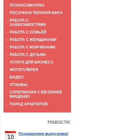
ПСИХОСОМАТИКА
ПЕСОЧНАЯ ТЕРАПИЯ ЮНГА
РАБОТА С
ЗАВИСИМОСТЯМИ
РАБОТА С СЕМЬЁЙ
РАБОТА С ЖЕНЩИНАМИ
РАБОТА С МУЖЧИНАМИ
РАБОТА С ДЕТЬМИ
УСЛУГИ ДЛЯ БИЗНЕСА
ФОТОГАЛЕРЕЯ
ВИДЕО
ОТЗЫВЫ
СУПЕРВИЗИЯ С ЕВГЕНИЕЙ
МИЩЕНКО
ПАРАД АРХЕТИПОВ
Новости:
Поздравляем выпускника!
10