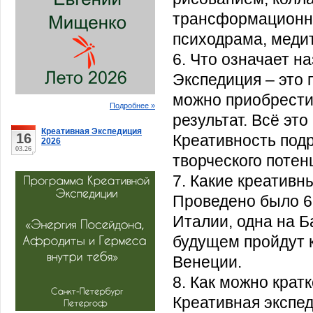
трансформационны
психодрама, меди
6. Что означает н
Экспедиция – это 
можно приобрести 
Подробнее »
результат. Всё эт
Креативная Экспедиция
16
Креативность подр
2026
03.26
творческого потен
7. Какие креатив
Проведено было 6 
Италии, одна на Б
будущем пройдут к
Венеции.
8. Как можно крат
Креативная экспед