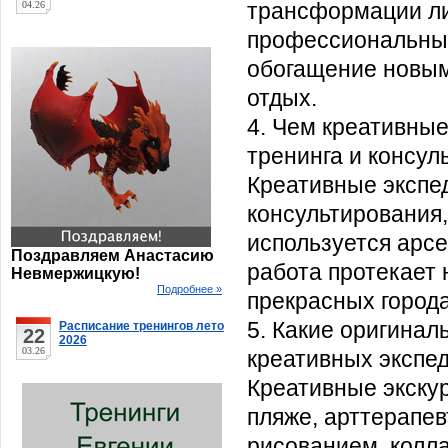
трансформации ли
04.26
профессиональные
обогащение новым
отдых.
4. Чем креативные
тренинга и консу
Креативные экспе
консультирования,
используется арсе
Поздравляем Анастасию
работа протекает н
Невмержицкую!
Подробнее »
прекрасных город
5. Какие оригина
Расписание тренингов лето
22
2026
03.26
креативных экспе
Креативные экскур
пляже, арттерапев
рисованием, колл