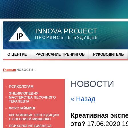
INNOVA PROJECT
ПРОРВИСЬ В БУДУЩЕЕ
О ЦЕНТРЕ
РАСПИСАНИЕ ТРЕНИНГОВ
РУКОВОДИТЕЛЬ
Главная
НОВОСТИ
НОВОСТИ
ПСИХОЛОГАМ
ЭНЦИКЛОПЕДИЯ
« Назад
МАСТЕРСТВА ПЕСОЧНОГО
ТЕРАПЕВТА
ФОРСТАЙМИНГ
Креативная эксп
КРЕАТИВНЫЕ ЭКСПЕДИЦИИ
С ЕВГЕНИЕЙ МИЩЕНКО
это?
17.06.2020 1
ПСИХОЛОГИЯ БИЗНЕСА