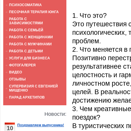
ПСИХОСОМАТИКА
ПЕСОЧНАЯ ТЕРАПИЯ ЮНГА
1. Что это?
РАБОТА С
Это путешествия 
ЗАВИСИМОСТЯМИ
РАБОТА С СЕМЬЁЙ
психологических, 
РАБОТА С ЖЕНЩИНАМИ
проблем.
РАБОТА С МУЖЧИНАМИ
2. Что меняется в
РАБОТА С ДЕТЬМИ
Позитивно перест
УСЛУГИ ДЛЯ БИЗНЕСА
результативнее ст
ФОТОГАЛЕРЕЯ
ВИДЕО
целостность и гар
ОТЗЫВЫ
личностном росте
СУПЕРВИЗИЯ С ЕВГЕНИЕЙ
целей. В реальнос
МИЩЕНКО
ПАРАД АРХЕТИПОВ
достижению желае
3. Чем креативные
Новости:
поездок?
В туристических п
Поздравляем выпускника!
10