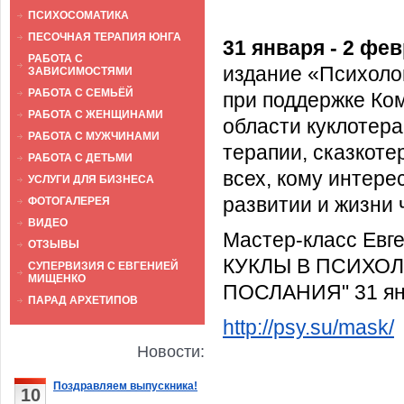
ПСИХОСОМАТИКА
ПЕСОЧНАЯ ТЕРАПИЯ ЮНГА
31 января - 2 фе
РАБОТА С
издание «Психоло
ЗАВИСИМОСТЯМИ
РАБОТА С СЕМЬЁЙ
при поддержке Ко
РАБОТА С ЖЕНЩИНАМИ
области куклотера
РАБОТА С МУЖЧИНАМИ
терапии, сказкоте
РАБОТА С ДЕТЬМИ
всех, кому интере
УСЛУГИ ДЛЯ БИЗНЕСА
развитии и жизни 
ФОТОГАЛЕРЕЯ
ВИДЕО
Мастер-класс Е
ОТЗЫВЫ
КУКЛЫ В ПСИХОЛ
СУПЕРВИЗИЯ С ЕВГЕНИЕЙ
МИЩЕНКО
ПОСЛАНИЯ" 31 янва
ПАРАД АРХЕТИПОВ
http://psy.su/mask/
Новости:
Поздравляем выпускника!
10