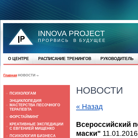
INNOVA PROJECT
ПРОРВИСЬ В БУДУЩЕЕ
О ЦЕНТРЕ
РАСПИСАНИЕ ТРЕНИНГОВ
РУКОВОДИТЕЛЬ
Главная
НОВОСТИ
НОВОСТИ
ПСИХОЛОГАМ
ЭНЦИКЛОПЕДИЯ
« Назад
МАСТЕРСТВА ПЕСОЧНОГО
ТЕРАПЕВТА
ФОРСТАЙМИНГ
Всероссийский п
КРЕАТИВНЫЕ ЭКСПЕДИЦИИ
С ЕВГЕНИЕЙ МИЩЕНКО
маски"
11.01.2016
ПСИХОЛОГИЯ БИЗНЕСА